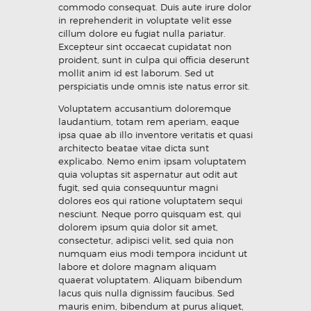
commodo consequat. Duis aute irure dolor
in reprehenderit in voluptate velit esse
cillum dolore eu fugiat nulla pariatur.
Excepteur sint occaecat cupidatat non
proident, sunt in culpa qui officia deserunt
mollit anim id est laborum. Sed ut
perspiciatis unde omnis iste natus error sit.
Voluptatem accusantium doloremque
laudantium, totam rem aperiam, eaque
ipsa quae ab illo inventore veritatis et quasi
architecto beatae vitae dicta sunt
explicabo. Nemo enim ipsam voluptatem
quia voluptas sit aspernatur aut odit aut
fugit, sed quia consequuntur magni
dolores eos qui ratione voluptatem sequi
nesciunt. Neque porro quisquam est, qui
dolorem ipsum quia dolor sit amet,
consectetur, adipisci velit, sed quia non
numquam eius modi tempora incidunt ut
labore et dolore magnam aliquam
quaerat voluptatem. Aliquam bibendum
lacus quis nulla dignissim faucibus. Sed
mauris enim, bibendum at purus aliquet,