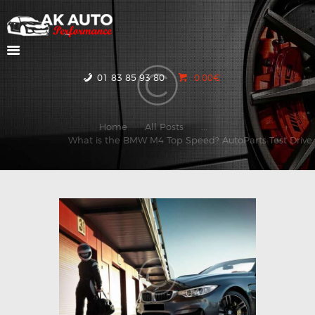
ACCUEIL
01 83 85 93 80
0.00€
NOS VOITURES
CONTACTEZ-NOUS
Home
All Posts
...
What is the BMW M4 Top Speed? AutoParts Test Drive