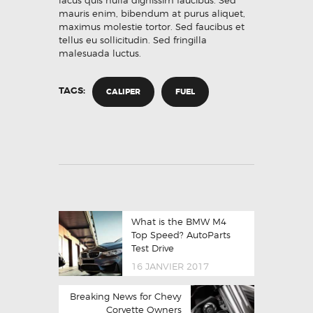
lacus quis nulla dignissim faucibus. Sed
mauris enim, bibendum at purus aliquet,
maximus molestie tortor. Sed faucibus et
tellus eu sollicitudin. Sed fringilla
malesuada luctus.
TAGS:
CALIPER
FUEL
What is the BMW M4
Top Speed? AutoParts
Test Drive
16 JANVIER 2017
Breaking News for Chevy
Corvette Owners