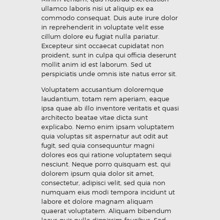
ullamco laboris nisi ut aliquip ex ea
commodo consequat. Duis aute irure dolor
in reprehenderit in voluptate velit esse
cillum dolore eu fugiat nulla pariatur.
Excepteur sint occaecat cupidatat non
proident, sunt in culpa qui officia deserunt
mollit anim id est laborum. Sed ut
perspiciatis unde omnis iste natus error sit.
Voluptatem accusantium doloremque
laudantium, totam rem aperiam, eaque
ipsa quae ab illo inventore veritatis et quasi
architecto beatae vitae dicta sunt
explicabo. Nemo enim ipsam voluptatem
quia voluptas sit aspernatur aut odit aut
fugit, sed quia consequuntur magni
dolores eos qui ratione voluptatem sequi
nesciunt. Neque porro quisquam est, qui
dolorem ipsum quia dolor sit amet,
consectetur, adipisci velit, sed quia non
numquam eius modi tempora incidunt ut
labore et dolore magnam aliquam
quaerat voluptatem. Aliquam bibendum