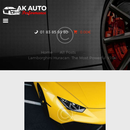
ACCUEIL
01 83 85 93 80
0.00€
NOS VOITURES
CONTACTEZ-NOUS
Home
All Posts
...
Lamborghini Huracan: The Most Powerful V10...