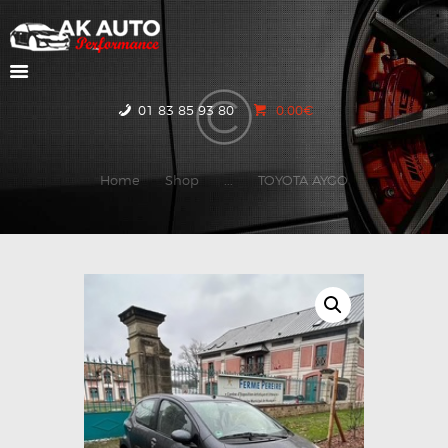
ACCUEIL
01 83 85 93 80
0.00€
NOS VOITURES
CONTACTEZ-NOUS
Home
Shop
...
TOYOTA AYGO