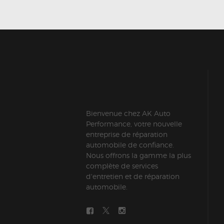
Bienvenue chez AK Auto
Performance, votre nouvelle
entreprise de réparation
automobile de confiance.
Nous offrons la gamme la plus
complète de services
d'entretien et de réparation
automobile.