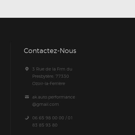
Contactez-Nous
3 Rue de la Frm du
Presbytère, 77330
Ozoir-la-Ferrière
ak.auto.performance
@gmail.com
06 65 98 00 00 / 01
83 85 93 80