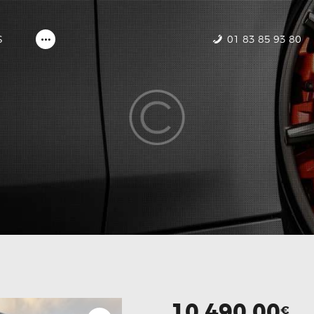
ACCUEIL
NOS VOITURES
01 83 85 93 80
S
CONTACTEZ-NOUS
10,490.00
€