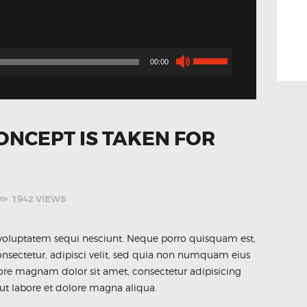
Utilisez
00:00
les
flèches
haut/bas
pour
ONCEPT IS TAKEN FOR
augmenter
ou
diminuer
le
1942
VIEWS
volume.
voluptatem sequi nesciunt. Neque porro quisquam est,
nsectetur, adipisci velit, sed quia non numquam eius
ore magnam dolor sit amet, consectetur adipisicing
ut labore et dolore magna aliqua.