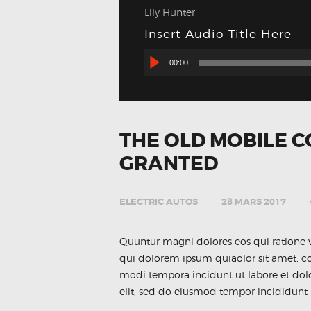
Lily Hunter
Insert Audio Title Here
Lecteur
00:00
audio
THE OLD MOBILE C
GRANTED
ELECTRIC AUTOS
28 MARS 2017
Quuntur magni dolores eos qui ratione 
qui dolorem ipsum quiaolor sit amet, co
modi tempora incidunt ut labore et dol
elit, sed do eiusmod tempor incididunt 