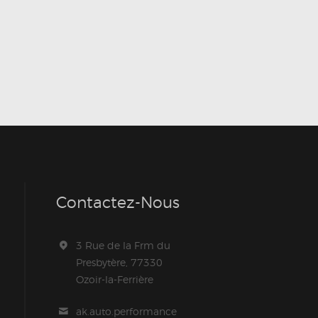
Contactez-Nous
3 Rue de la Frm du
Presbytère, 77330
Ozoir-la-Ferrière
ak.auto.performance