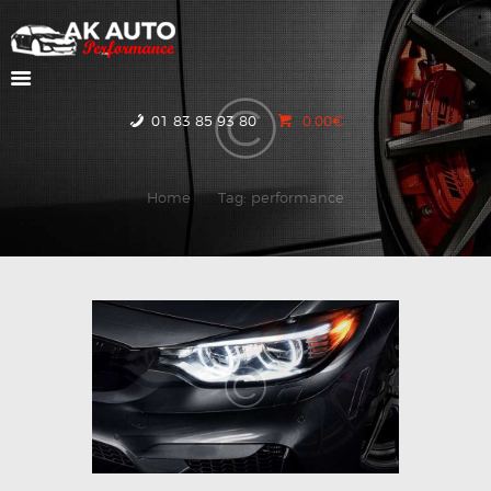
ACCUEIL
01 83 85 93 80
0.00€
NOS VOITURES
CONTACTEZ-NOUS
Home
Tag: performance