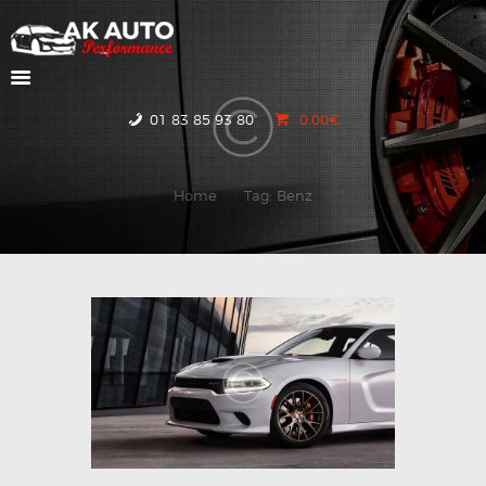
ACCUEIL
01 83 85 93 80
0.00€
NOS VOITURES
CONTACTEZ-NOUS
Home
Tag: Benz