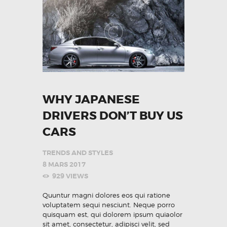
WHY JAPANESE
DRIVERS DON’T BUY US
CARS
TRENDS AND STYLES
8 MARS 2017
929
VIEWS
Quuntur magni dolores eos qui ratione
voluptatem sequi nesciunt. Neque porro
quisquam est, qui dolorem ipsum quiaolor
sit amet, consectetur, adipisci velit, sed